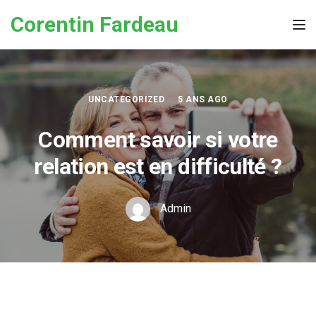
Skip to the content
Corentin Fardeau
Tog
UNCATEGORIZED
5 ANS AGO
Comment savoir si votre
relation est en difficulté ?
Admin