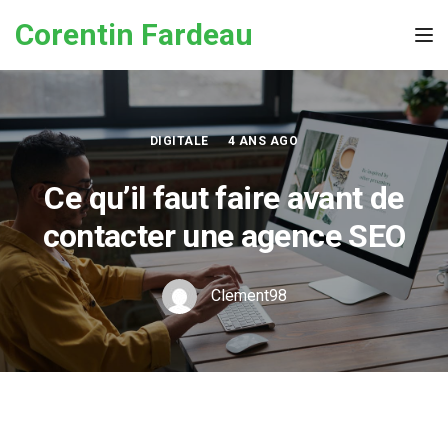
Skip to the content
Corentin Fardeau
Tog
DIGITALE
4 ANS AGO
Ce qu’il faut faire avant de
contacter une agence SEO
Clement98