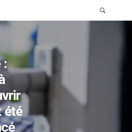
 :
à
vrir
 été
ncé