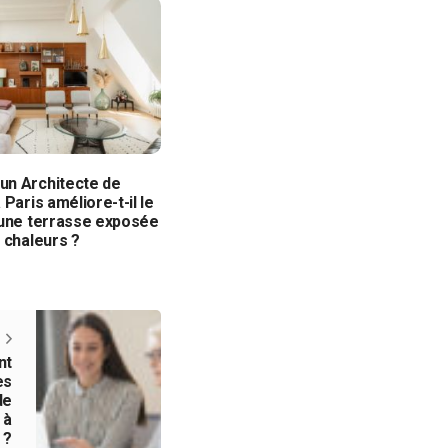
n Architecte de
 Paris améliore-t-il le
’une terrasse exposée
 chaleurs ?
nt
es
de
 à
 ?