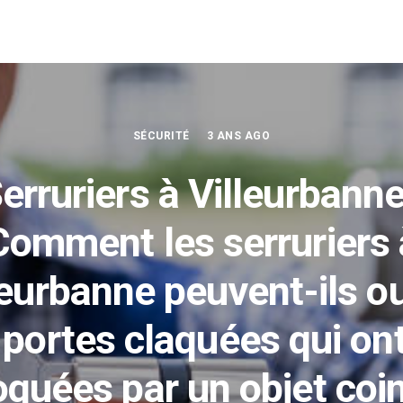
SÉCURITÉ
3 ANS AGO
erruriers à Villeurbanne
Comment les serruriers 
leurbanne peuvent-ils ou
 portes claquées qui ont
oquées par un objet coi