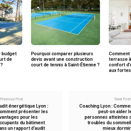
e budget
Pourquoi comparer plusieurs
Comment u
urt de
devis avant une construction
terrasse à
 ?
court de tennis à Saint-Étienne ?
confort d
aux fortes
Previous Post
Next Post
udit énergétique Lyon :
Coaching Lyon : Comme
omment présenter les
peut-on aider l
vantages pour les
personnes atteintes 
ccupants du bâtiment
troubles du sommeil
ans un rapport d’audit
mieux dormir