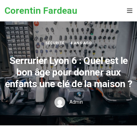
Skip to the content
Corentin Fardeau
Tog
SÉCURITÉ
4 ANS AGO
Serrurier Lyon 6 : Quel est le
bon âge pour donner aux
enfants une clé de la maison ?
Admin