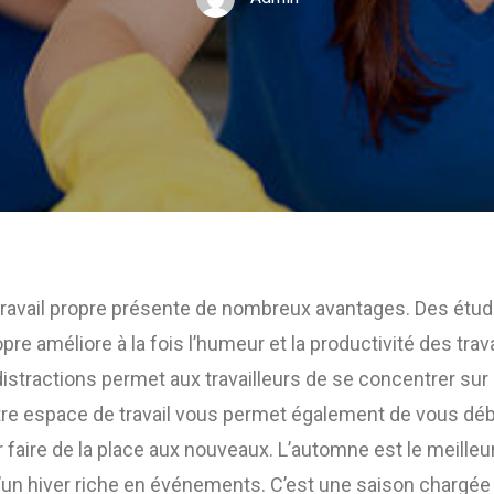
travail propre présente de nombreux avantages. Des étu
pre améliore à la fois l’humeur et la productivité des trava
istractions permet aux travailleurs de se concentrer sur 
otre espace de travail vous permet également de vous dé
 faire de la place aux nouveaux. L’automne est le meill
 d’un hiver riche en événements. C’est une saison chargé