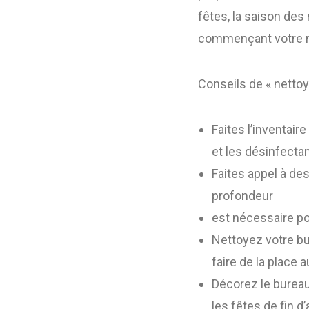
fêtes, la saison de
commençant votre n
Conseils de « netto
Faites l’inventair
et les désinfectan
Faites appel à de
profondeur
est nécessaire po
Nettoyez votre bu
faire de la place 
Décorez le bureau
les fêtes de fin d