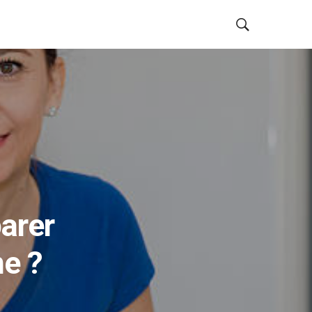
arer
ne ?